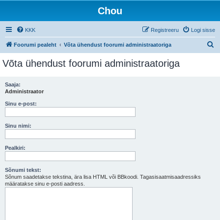
Chou
KKK
Registreeru
Logi sisse
O
Foorumi pealeht
Võta ühendust foorumi administraatoriga
t
Võta ühendust foorumi administraatoriga
s
i
Saaja:
Administraator
Sinu e-post:
Sinu nimi:
Pealkiri:
Sõnumi tekst:
Sõnum saadetakse tekstina, ära lisa HTML või BBkoodi. Tagasisaatmisaadressiks
määratakse sinu e-posti aadress.