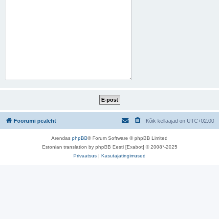
Foorumi pealeht
Kõik kellaajad on
UTC+02:00
Arendas
phpBB
® Forum Software © phpBB Limited
Estonian translation by phpBB Eesti [Exabot] © 2008*-2025
Privaatsus
|
Kasutajatingimused