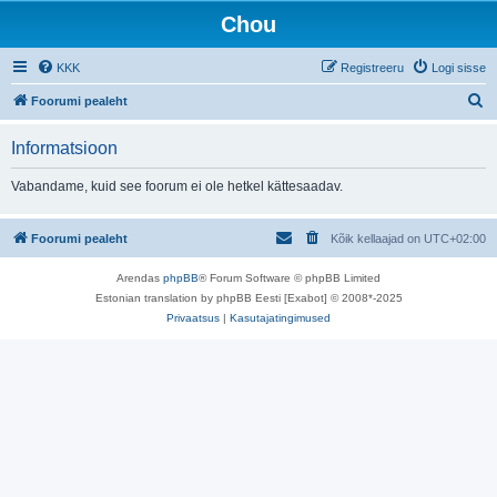
Chou
KKK
Registreeru
Logi sisse
O
Foorumi pealeht
t
Informatsioon
s
i
Vabandame, kuid see foorum ei ole hetkel kättesaadav.
Foorumi pealeht
Kõik kellaajad on
UTC+02:00
Arendas
phpBB
® Forum Software © phpBB Limited
Estonian translation by phpBB Eesti [Exabot] © 2008*-2025
Privaatsus
|
Kasutajatingimused