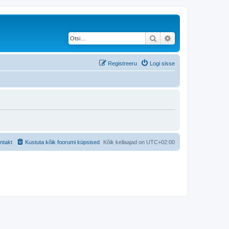
Otsi
Täiendatud otsing
Registreeru
Logi sisse
ntakt
Kustuta kõik foorumi küpsised
Kõik kellaajad on
UTC+02:00