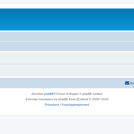
Ko
Arendas
phpBB
® Forum Software © phpBB Limited
Estonian translation by phpBB Eesti [Exabot] © 2008*-2025
Privaatsus
|
Kasutajatingimused