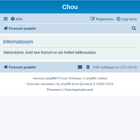
Chou
KKK
Registreeru
Logi sisse
O
Foorumi pealeht
t
Informatsioon
s
i
Vabandame, kuid see foorum ei ole hetkel kättesaadav.
Foorumi pealeht
Kõik kellaajad on
UTC+02:00
Arendas
phpBB
® Forum Software © phpBB Limited
Estonian translation by phpBB Eesti [Exabot] © 2008*-2025
Privaatsus
|
Kasutajatingimused