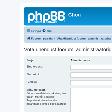
Chou
Kiirlingid
KKK
Foorumi pealeht
Võta ühendust foorumi administraatoriga
Võta ühendust foorumi administraatorig
Saaja:
Administraator
Sinu e-post:
Sinu nimi:
Pealkiri:
Sõnumi tekst:
Sõnum saadetakse tekstina, ära
lisa HTML või BBkoodi.
Tagasisaatmisaadressiks
määratakse sinu e-posti aadress.