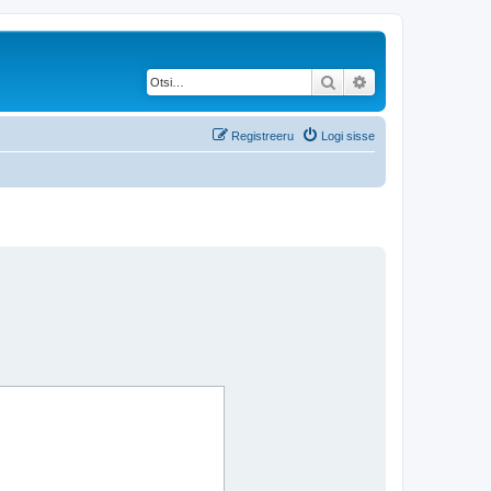
Otsi
Täiendatud otsing
Registreeru
Logi sisse