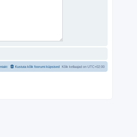
ntakt
Kustuta kõik foorumi küpsised
Kõik kellaajad on
UTC+02:00