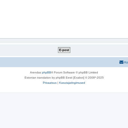
Ko
Arendas
phpBB
® Forum Software © phpBB Limited
Estonian translation by phpBB Eesti [Exabot] © 2008*-2025
Privaatsus
|
Kasutajatingimused