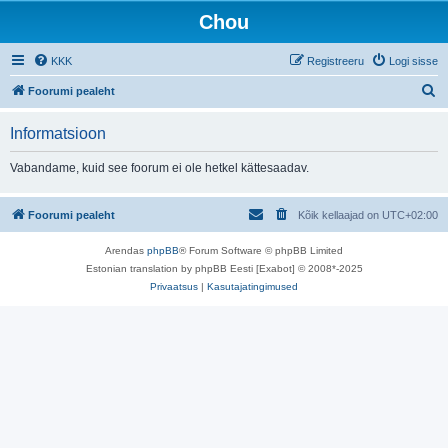
Chou
KKK
Registreeru
Logi sisse
O
Foorumi pealeht
t
Informatsioon
s
i
Vabandame, kuid see foorum ei ole hetkel kättesaadav.
Foorumi pealeht
Kõik kellaajad on
UTC+02:00
Arendas
phpBB
® Forum Software © phpBB Limited
Estonian translation by phpBB Eesti [Exabot] © 2008*-2025
Privaatsus
|
Kasutajatingimused