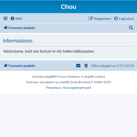
Chou
KKK
Registreeru
Logi sisse
O
Foorumi pealeht
t
Informatsioon
s
i
Vabandame, kuid see foorum ei ole hetkel kättesaadav.
Foorumi pealeht
Kõik kellaajad on
UTC+02:00
Arendas
phpBB
® Forum Software © phpBB Limited
Estonian translation by phpBB Eesti [Exabot] © 2008*-2025
Privaatsus
|
Kasutajatingimused