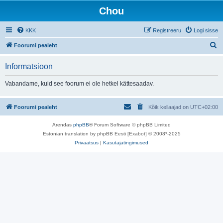
Chou
KKK
Registreeru
Logi sisse
O
Foorumi pealeht
t
Informatsioon
s
i
Vabandame, kuid see foorum ei ole hetkel kättesaadav.
Foorumi pealeht
Kõik kellaajad on
UTC+02:00
Arendas
phpBB
® Forum Software © phpBB Limited
Estonian translation by phpBB Eesti [Exabot] © 2008*-2025
Privaatsus
|
Kasutajatingimused