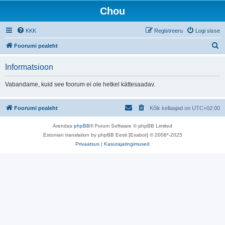
Chou
KKK
Registreeru
Logi sisse
O
Foorumi pealeht
t
Informatsioon
s
i
Vabandame, kuid see foorum ei ole hetkel kättesaadav.
Foorumi pealeht
Kõik kellaajad on
UTC+02:00
Arendas
phpBB
® Forum Software © phpBB Limited
Estonian translation by phpBB Eesti [Exabot] © 2008*-2025
Privaatsus
|
Kasutajatingimused