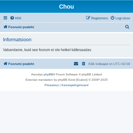
Chou
KKK
Registreeru
Logi sisse
O
Foorumi pealeht
t
Informatsioon
s
i
Vabandame, kuid see foorum ei ole hetkel kättesaadav.
Foorumi pealeht
Kõik kellaajad on
UTC+02:00
Arendas
phpBB
® Forum Software © phpBB Limited
Estonian translation by phpBB Eesti [Exabot] © 2008*-2025
Privaatsus
|
Kasutajatingimused