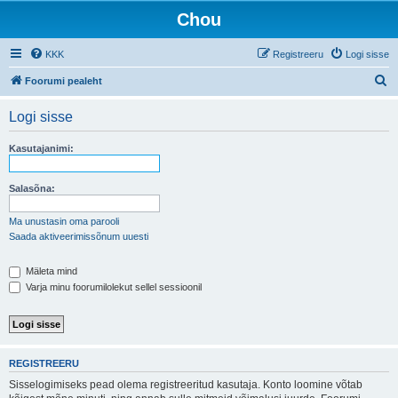
Chou
KKK
Registreeru
Logi sisse
O
Foorumi pealeht
t
Logi sisse
s
i
Kasutajanimi:
Salasõna:
Ma unustasin oma parooli
Saada aktiveerimissõnum uuesti
Mäleta mind
Varja minu foorumilolekut sellel sessioonil
REGISTREERU
Sisselogimiseks pead olema registreeritud kasutaja. Konto loomine võtab