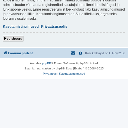
kõigest mõne minuti, ning annab sulle mitmeid võimalusi juurde. Foorumi
administraator võib anda registreeritud kasutajatele mitmeid olulisi õigusi ja
funktsioone veelgi. Enne registreerumist loe kindlasti läbi kasutamistingimused
ja privaatsuspoliitika. Kasutamistingimused on Sulle täielikuks järgmiseks
foorumis osalemiseks.
Kasutamistingimused
|
Privaatsuspoliis
Registreeru
Foorumi pealeht
Kõik kellaajad on
UTC+02:00
Arendas
phpBB
® Forum Software © phpBB Limited
Estonian translation by phpBB Eesti [Exabot] © 2008*-2025
Privaatsus
|
Kasutajatingimused