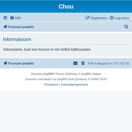
Chou
KKK
Registreeru
Logi sisse
O
Foorumi pealeht
t
Informatsioon
s
i
Vabandame, kuid see foorum ei ole hetkel kättesaadav.
Foorumi pealeht
Kõik kellaajad on
UTC+02:00
Arendas
phpBB
® Forum Software © phpBB Limited
Estonian translation by phpBB Eesti [Exabot] © 2008*-2025
Privaatsus
|
Kasutajatingimused