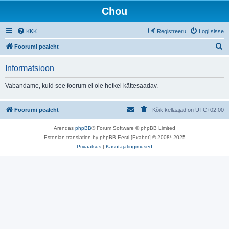
Chou
KKK
Registreeru
Logi sisse
O
Foorumi pealeht
t
Informatsioon
s
i
Vabandame, kuid see foorum ei ole hetkel kättesaadav.
Foorumi pealeht
Kõik kellaajad on
UTC+02:00
Arendas
phpBB
® Forum Software © phpBB Limited
Estonian translation by phpBB Eesti [Exabot] © 2008*-2025
Privaatsus
|
Kasutajatingimused